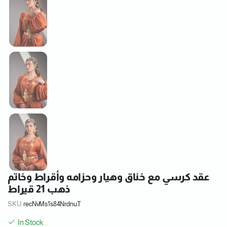
عقد كرسي مع خناق وهيار وحزامه وأقراط وخاتم
ذهب 21 قيراط
SKU:
recNvMs1s84NrdnuT
In Stock