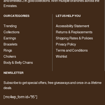
and timeless 21K gold collections. With multiple branches across the
Emirates.
OUR CATEGORIES
LET US HELP YOU
Trending
Accessibility Statement
Collections
Returns & Replacements
Earrings
Shipping Rates & Policies
Bracelets
Privacy Policy
Rings
Terms and Conditions
Chokers
Wishlist
Body & Belly Chains
NEWSLETTER
Subscribe to get special offers, free giveaways and once-in-a-lifetime
deals.
[mc4wp_form id="95"]