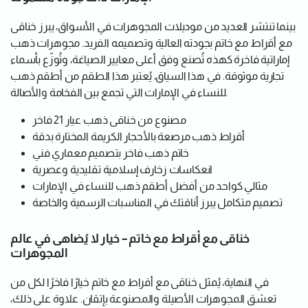
بينما تنتشر العديد من موديلات المجوهرات في الأسواق، يبرز خناقى
مع أقراط مع خاتم بجودته العالية وتصميمه الفريد. مجوهرات ذهب
إماراتية فاخرة كهذه تُصنع وفق أعلى معايير الصياغة، وتُوزّع بأسماء
تجارية موثوقة. في هذا السياق، يُعتبر هذا الطقم من أطقم ذهب
للنساء في الإمارات التي تجمع بين الفخامة والأصالة.
مصنوع من خناقى ذهب عيار 21 فاخر
أقراط ذهب مرصعة بالأحجار الكريمة المختارة بدقة
خاتم ذهب فاخر بتصميم معماري فني
انعكاسات زخارف إسلامية تقليدية وعصرية
مثالي كواحد من أفضل أطقم ذهب للنساء في الإمارات
تصميم متكامل يبرز أناقتك في المناسبات الرسمية والخاصة
خناقى مع أقراط مع خاتم – خيار لا يُضاهى في عالم
المجوهرات
في النهاية، يُمثل خناقى مع أقراط مع خاتم خيارًا فاخرًا لكل من
تعشق المجوهرات الأصيلة والمصنوعة بإتقان. علاوة على ذلك،