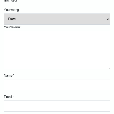
marked
*
Your rating
*
Your review
*
Name
*
Email
*