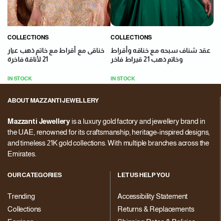
COLLECTIONS
COLLECTIONS
عقد شناف سبحه مع خناقه وأقراط
خناقى مع أقراط مع خاتم ذهب عيار
وخاتم ذهب 21 قيراط فاخر
21 لأناقة فاخرة
IN STOCK
IN STOCK
ABOUT MAZZANTI JEWELLERY
Mazzanti Jewellery
is a luxury gold factory and jewellery brand in
the UAE, renowned for its craftsmanship, heritage-inspired designs,
and timeless 21K gold collections. With multiple branches across the
Emirates.
OUR CATEGORIES
LET US HELP YOU
Trending
Accessibility Statement
Collections
Returns & Replacements