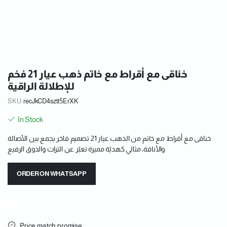
خناقى مع أقراط مع خاتم ذهب عيار 21 فخم
للإطلالة الراقية
SKU:
recJkCD4sztt5ErXK
In Stock
خناقى مع أقراط مع خاتم من الذهب عيار 21 تصميم فاخر يجمع بين الأصالة
والأناقة، مثالي كهديّة مميزة تعبّر عن التراث والذوق الرفيع
ORDER ON WHATSAPP
Price match promise