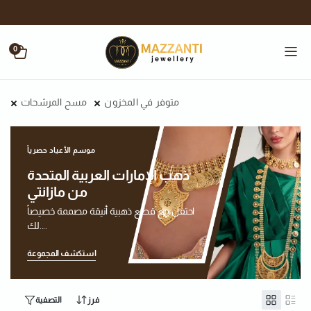
0
متوفر في المخزون
مسح المرشحات
موسم الأعياد حصرياً
ذهب الإمارات العربية المتحدة
من مازانتي
احتفل مع قطع ذهبية أنيقة مصممة خصيصاً
لك....
استكشف المجموعة
فرز
التصفية