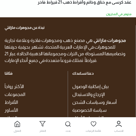
عقد كرسى مع خناق وخاتم وأقراط ذهب 21 قيراط فاخر
متوفر في المخزون
نبذة عن مجوهرات مازانتي
مجوهرات مازانتي
هي مصنع ذهب ومجوهرات فاخرة وعلامة تجارية
للمجوهرات في الإمارات العربية المتحدة، تشتهر بحرفية حرفتها
وتصاميمها المستوحاة من التراث ومجموعاتها الذهبية الخالدة عيار 21
قيراطاً. تمتلك فروعاً متعددة في جميع أنحاء الإمارات.
دعنا نساعدك
فئاتنا
بيان إمكانية الوصول
الأكثر رواجاً
الإرجاع والاستبدال
المجموعات
أسعار وسياسات الشحن
الأقراط
سياسة الخصوصية
الأساور
الشروط والأحكام
الخواتم
قائمة الرغبات
خناقي
الحساب
قائمة الرغبات
بحث
الفلتر
المنزل
سلاسل الجسم والبطن