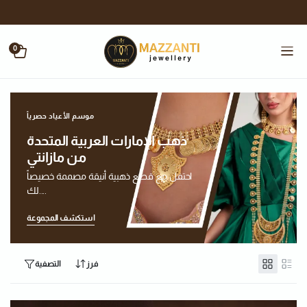
0
موسم الأعياد حصرياً
ذهب الإمارات العربية المتحدة
من مازانتي
احتفل مع قطع ذهبية أنيقة مصممة خصيصاً
لك....
استكشف المجموعة
فرز
التصفية