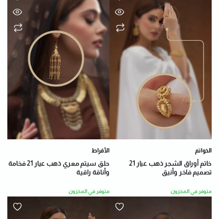
الخواتم
الأقراط
خاتم أوراق الشجر ذهب عيار 21
حلق سيتم معري ذهب عيار 21 فخامة
تصميم فاخر وأنيق
وأناقة راقية
متوفر في المخزون
متوفر في المخزون