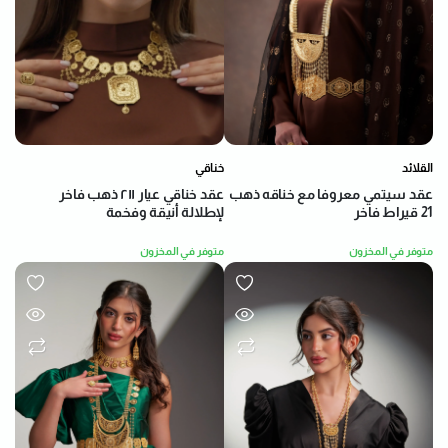
خناقي
القلائد
عقد خناقي عيار ٢١١ ذهب فاخر
عقد سيتمي معروفا مع خناقه ذهب
لإطلالة أنيقة وفخمة
21 قيراط فاخر
متوفر في المخزون
متوفر في المخزون