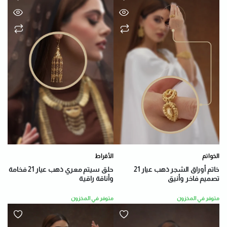
الخواتم
الأقراط
خاتم أوراق الشجر ذهب عيار 21
حلق سيتم معري ذهب عيار 21 فخامة
تصميم فاخر وأنيق
وأناقة راقية
متوفر في المخزون
متوفر في المخزون