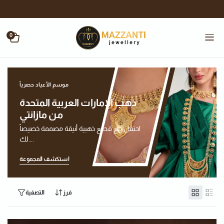
0
موسم الأعياد حصرياً
ذهب الإمارات العربية المتحدة
من مازانتي
احتفل مع قطع ذهبية أنيقة مصممة خصيصاً
لك....
استكشف المجموعة
فرز
التصفية