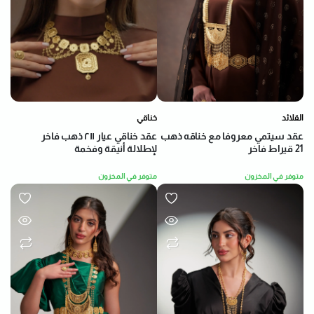
خناقي
القلائد
عقد خناقي عيار ٢١١ ذهب فاخر
عقد سيتمي معروفا مع خناقه ذهب
لإطلالة أنيقة وفخمة
21 قيراط فاخر
متوفر في المخزون
متوفر في المخزون