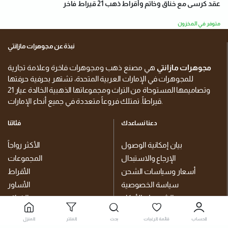
عقد كرسى مع خناق وخاتم وأقراط ذهب 21 قيراط فاخر
متوفر في المخزون
نبذة عن مجوهرات مازانتي
مجوهرات مازانتي
هي مصنع ذهب ومجوهرات فاخرة وعلامة تجارية
للمجوهرات في الإمارات العربية المتحدة، تشتهر بحرفية حرفتها
وتصاميمها المستوحاة من التراث ومجموعاتها الذهبية الخالدة عيار 21
قيراطاً. تمتلك فروعاً متعددة في جميع أنحاء الإمارات.
دعنا نساعدك
فئاتنا
بيان إمكانية الوصول
الأكثر رواجاً
الإرجاع والاستبدال
المجموعات
أسعار وسياسات الشحن
الأقراط
سياسة الخصوصية
الأساور
الشروط والأحكام
الخواتم
قائمة الرغبات
خناقي
الحساب
قائمة الرغبات
بحث
الفلتر
المنزل
سلاسل الجسم والبطن