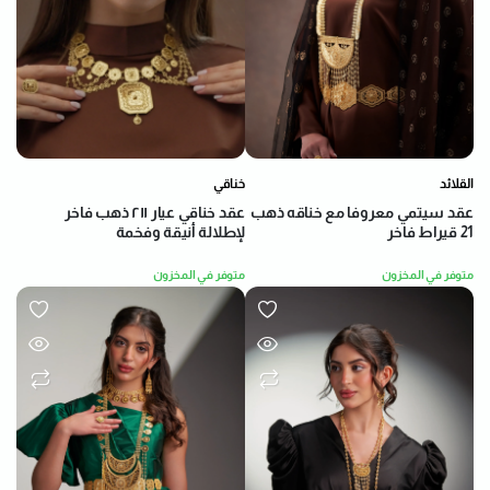
خناقي
القلائد
عقد خناقي عيار ٢١١ ذهب فاخر
عقد سيتمي معروفا مع خناقه ذهب
لإطلالة أنيقة وفخمة
21 قيراط فاخر
متوفر في المخزون
متوفر في المخزون