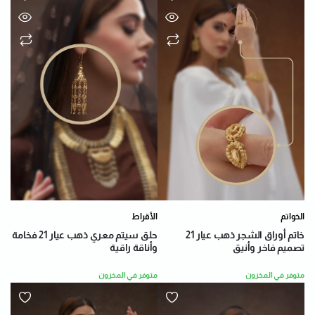
الخواتم
الأقراط
خاتم أوراق الشجر ذهب عيار 21
حلق سيتم معري ذهب عيار 21 فخامة
تصميم فاخر وأنيق
وأناقة راقية
متوفر في المخزون
متوفر في المخزون