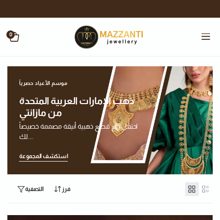
0
موسم الأعياد حصرياً
ذهب الإمارات العربية المتحدة
من مازانتي
احتفل مع قطع ذهبية أنيقة مصممة خصيصاً
لك....
استكشف المجموعة
فرز
التصفية