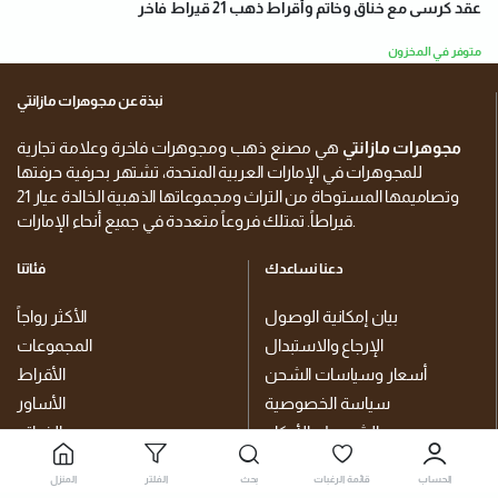
عقد كرسى مع خناق وخاتم وأقراط ذهب 21 قيراط فاخر
متوفر في المخزون
نبذة عن مجوهرات مازانتي
مجوهرات مازانتي
هي مصنع ذهب ومجوهرات فاخرة وعلامة تجارية
للمجوهرات في الإمارات العربية المتحدة، تشتهر بحرفية حرفتها
وتصاميمها المستوحاة من التراث ومجموعاتها الذهبية الخالدة عيار 21
قيراطاً. تمتلك فروعاً متعددة في جميع أنحاء الإمارات.
دعنا نساعدك
فئاتنا
بيان إمكانية الوصول
الأكثر رواجاً
الإرجاع والاستبدال
المجموعات
أسعار وسياسات الشحن
الأقراط
سياسة الخصوصية
الأساور
الشروط والأحكام
الخواتم
قائمة الرغبات
خناقي
الحساب
قائمة الرغبات
بحث
الفلتر
المنزل
سلاسل الجسم والبطن