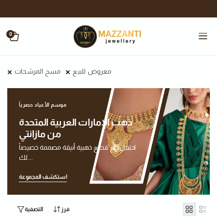
0
معروض للبيع
مسح المرشحات
موسم الأعياد حصرياً
ذهب الإمارات العربية المتحدة
من مازانتي
احتفل مع قطع ذهبية أنيقة مصممة خصيصاً
لك....
استكشف المجموعة
فرز
التصفية