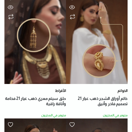
الخواتم
الأقراط
خاتم أوراق الشجر ذهب عيار 21
حلق سيتم معري ذهب عيار 21 فخامة
تصميم فاخر وأنيق
وأناقة راقية
متوفر في المخزون
متوفر في المخزون