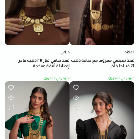
خناقي
القلائد
عقد خناقي عيار ٢١١ ذهب فاخر
عقد سيتمي معروفا مع خناقه ذهب
لإطلالة أنيقة وفخمة
21 قيراط فاخر
متوفر في المخزون
متوفر في المخزون