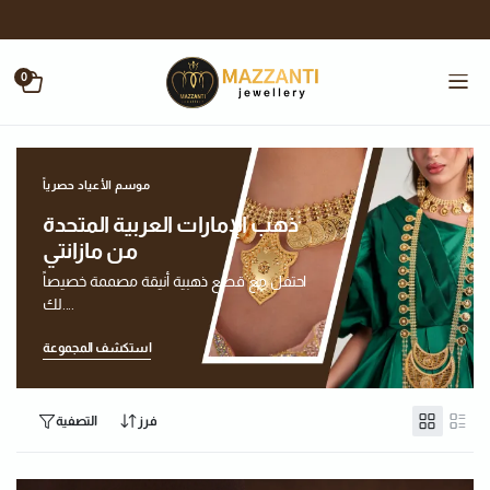
0
موسم الأعياد حصرياً
ذهب الإمارات العربية المتحدة
من مازانتي
احتفل مع قطع ذهبية أنيقة مصممة خصيصاً
لك....
استكشف المجموعة
فرز
التصفية