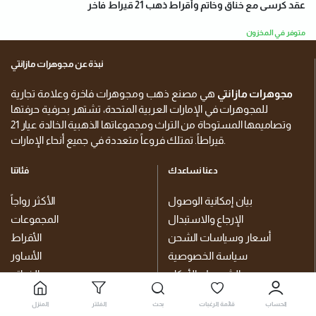
عقد كرسى مع خناق وخاتم وأقراط ذهب 21 قيراط فاخر
متوفر في المخزون
نبذة عن مجوهرات مازانتي
مجوهرات مازانتي
هي مصنع ذهب ومجوهرات فاخرة وعلامة تجارية
للمجوهرات في الإمارات العربية المتحدة، تشتهر بحرفية حرفتها
وتصاميمها المستوحاة من التراث ومجموعاتها الذهبية الخالدة عيار 21
قيراطاً. تمتلك فروعاً متعددة في جميع أنحاء الإمارات.
دعنا نساعدك
فئاتنا
بيان إمكانية الوصول
الأكثر رواجاً
الإرجاع والاستبدال
المجموعات
أسعار وسياسات الشحن
الأقراط
سياسة الخصوصية
الأساور
الشروط والأحكام
الخواتم
قائمة الرغبات
خناقي
الحساب
قائمة الرغبات
بحث
الفلتر
المنزل
سلاسل الجسم والبطن