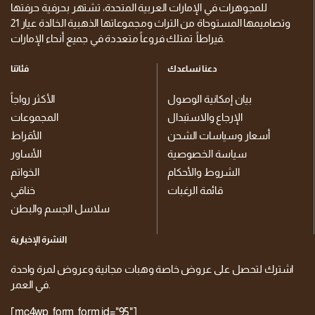
للمجوهرات في الإمارات العربية المتحدة، تشتهر بحرفية حرفتها
وتصاميمها المستوحاة من التراث ومجموعاتها الذهبية الخالدة عيار 21
قيراطاً. تمتلك فروعاً متعددة في جميع أنحاء الإمارات.
دعنا نساعدك
فئاتنا
بيان إمكانية الوصول
الأكثر رواجاً
الإرجاع والاستبدال
المجموعات
أسعار وسياسات الشحن
الأقراط
سياسة الخصوصية
الأساور
الشروط والأحكام
الخواتم
قائمة الرغبات
خناقي
سلاسل الجسم والبطن
النشرة الإخبارية
اشترك لتحصل على عروض خاصة وهبات مجانية وعروض لمرة واحدة
في العمر.
[mc4wp_form_form id="95"]