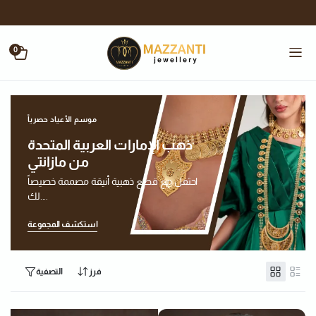
0
موسم الأعياد حصرياً
ذهب الإمارات العربية المتحدة
من مازانتي
احتفل مع قطع ذهبية أنيقة مصممة خصيصاً
لك....
استكشف المجموعة
فرز
التصفية