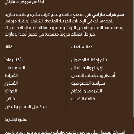
نبذة عن مجوهرات مازانتي
مجوهرات مازانتي
هي مصنع ذهب ومجوهرات فاخرة وعلامة تجارية
للمجوهرات في الإمارات العربية المتحدة، تشتهر بحرفية حرفتها
وتصاميمها المستوحاة من التراث ومجموعاتها الذهبية الخالدة عيار 21
قيراطاً. تمتلك فروعاً متعددة في جميع أنحاء الإمارات.
دعنا نساعدك
فئاتنا
بيان إمكانية الوصول
الأكثر رواجاً
الإرجاع والاستبدال
المجموعات
أسعار وسياسات الشحن
الأقراط
سياسة الخصوصية
الأساور
الشروط والأحكام
الخواتم
قائمة الرغبات
خناقي
سلاسل الجسم والبطن
النشرة الإخبارية
اشترك لتحصل على عروض خاصة وهبات مجانية وعروض لمرة واحدة