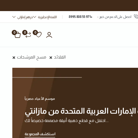
احصل على الدعم من خبير -
+971 55 808 8995
اللغة الإنجليزية
درهم إماراتي
0
0
0
القلائد
مسح المرشحات
موسم الأعياد حصرياً
إمارات العربية المتحدة من مازانتي
احتفل مع قطع ذهبية أنيقة مصممة خصيصاً لك....
استكشف المجموعة