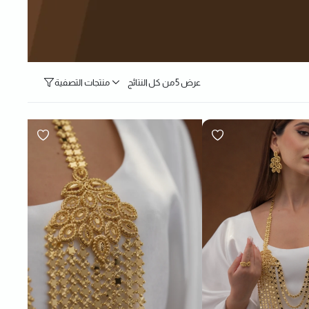
عرض ⁦5⁩ من كل النتائج
منتجات التصفية