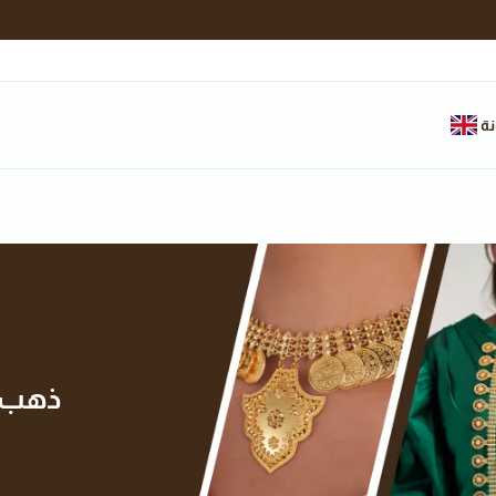
نة
ذهب ال