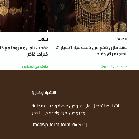
القلائد
القلائد
عقد مازن فخم من ذهب عيار 21 عيار 21
تصميم راقٍ وفاخر
قيراط فاخر
متوفر في المخزون
متوفر في المخزون
النشرة الإخبارية
اشترك لتحصل على عروض خاصة وهبات مجانية
وعروض لمرة واحدة في العمر.
[mc4wp_form_form id="95"]