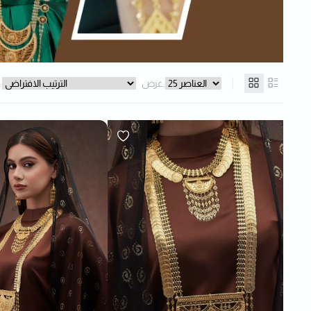
عرض:
فرز: