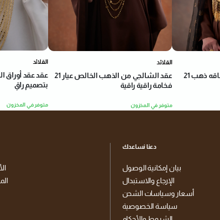
القلائد
القلائد
عقد سيتمي معروفا مع خناقه ذهب 21
عقد الشالجي من الذهب الخالص عيار 21
بتصميم راقٍ
فخامة راقية راقية
متوفر في المخزون
متوفر في المخزون
دعنا نساعدك
بيان إمكانية الوصول
الأ
الإرجاع والاستبدال
الم
أسعار وسياسات الشحن
سياسة الخصوصية
الشروط والأحكام