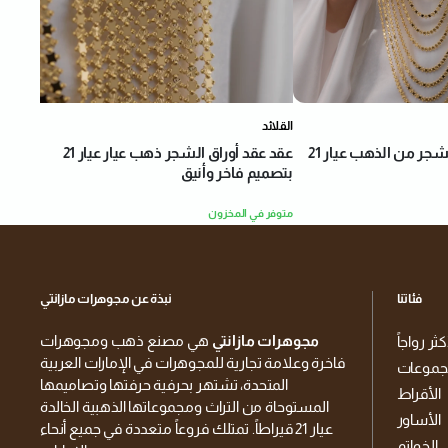
القلائد
عقد عقد أوراق الشجر ذهب عيار عيار 21
عقد عقد أوراق الشجر من الذهب عيار 21
بتصميم فاخر وأنيق
متوفر في المخزون
فئاتنا
نبذة عن مجوهرات مازانتي
مجوهرات مازانتي
هي مصنع ذهب ومجوهرات
كثر رواجاً
فاخرة وعلامة تجارية للمجوهرات في الإمارات العربية
جموعات
المتحدة، تشتهر بحرفية حرفتها وتصاميمها
الأقراط
المستوحاة من التراث ومجموعاتها الذهبية الخالدة
الأساور
عيار 21 قيراطاً. تمتلك فروعاً متعددة في جميع أنحاء
الخواتم