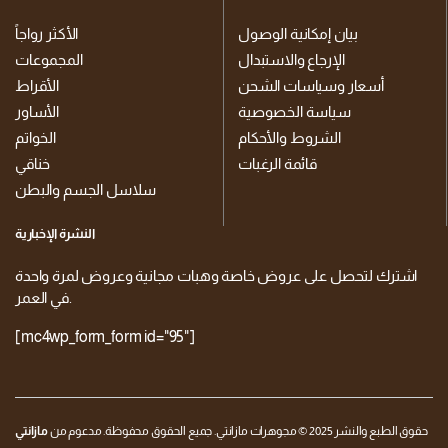
بيان إمكانية الوصول
الأكثر رواجاً
الإرجاع والاستبدال
المجموعات
أسعار وسياسات الشحن
الأقراط
سياسة الخصوصية
الأساور
الشروط والأحكام
الخواتم
قائمة الرغبات
خناقي
سلاسل الجسم والبطن
النشرة الإخبارية
اشترك لتحصل على عروض خاصة وهبات مجانية وعروض لمرة واحدة
في العمر.
[mc4wp_form_form id="95"]
حقوق الطبع والنشر 2025 © مجوهرات مازانتي. جميع الحقوق محفوظة. مدعوم من
مازانتي