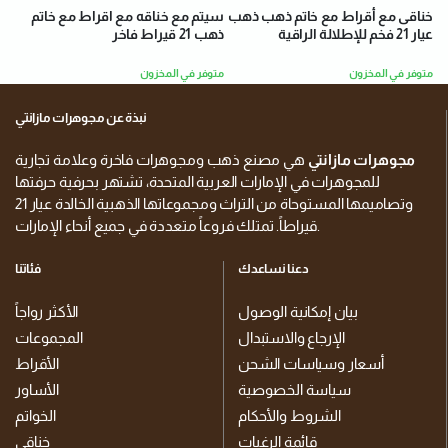
سيتم مع خناقه مع اقراط مع خاتم
خناقى مع أقراط مع خاتم ذهب ذهب
ذهب 21 قيراط فاخر
عيار 21 فخم للإطلالة الراقية
متوفر في المخزون
متوفر في المخزون
نبذة عن مجوهرات مازانتي
مجوهرات مازانتي
هي مصنع ذهب ومجوهرات فاخرة وعلامة تجارية
للمجوهرات في الإمارات العربية المتحدة، تشتهر بحرفية حرفتها
وتصاميمها المستوحاة من التراث ومجموعاتها الذهبية الخالدة عيار 21
قيراطاً. تمتلك فروعاً متعددة في جميع أنحاء الإمارات.
دعنا نساعدك
فئاتنا
بيان إمكانية الوصول
الأكثر رواجاً
الإرجاع والاستبدال
المجموعات
أسعار وسياسات الشحن
الأقراط
سياسة الخصوصية
الأساور
الشروط والأحكام
الخواتم
قائمة الرغبات
خناقي