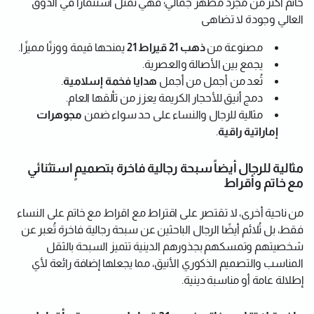
خاتم أكثر من مجرد مظهر جمالي؛ فهي تُمثّل استثمارًا في الذوق
العالي وجودة لا تضاهى
مصنوعة من
ذهب 21 قيراط 21
يمنحها قيمة ووزنًا مميزًا.
يجمع بين الأصالة والعصرية.
تُعد من أجمل من أجمل
هدايا فخمة إسلامية
.
دمج أنيق للأحجار الكريمة يعزز من تألقها العام.
مثالية للرجال والنساء على حد سواء ضمن
مجوهرات
إماراتية راقية
.
مثالية للرجال أيضاً سبحة رجالية فاخرة بتصميمٍ استثنائي
مع خاتم وأقراط
من ناحية أخرى، لا تقتصر على اقتراط مع اقراط مع خاتم على النساء
فقط، بل تُلائم أيضًا الرجال الباحثين عن سبحة رجالية فاخرة تُعبر عن
شخصيتهم وتمسكهم بجذورهم الدينية تتميز السبحة بالثقل
المناسب والتصميم الذكوري الأنيق، مما يجعلها إضافة رائعة لأي
إطلالة عامة أو مناسبة دينية.