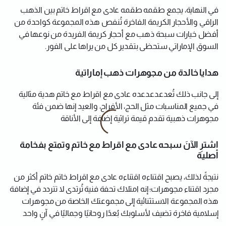
في النهاية، يجمع طقمه طقمه عادى مع اقراط خاتم بين الذهب
الراقي والأحجار الكريمة الفاخرة تُنفص هذه المجموعة كواحدة من
أفضل خيارات سبحة ذهب مع أحجار كريمة الفريدة من نوعها في
السوق الإماراتي ستحظى بتقدير كل من يراها على الفور.
هدايا خالدة من مجوهرات ذهب إماراتية
إلى جانب ذلك تُعدعدعدعده عادى مع اقراط مع خاتم هدية مثالية
في جميع المناسبات مثل الحج، الأفراح، والعيد إنها ضمن فئة
مجوهرات ذهبية تقدم قيمة تراثية إضافة إلى الأناقة
اشترِ الآنَ سبحه عادى مع اقراط مع خاتم وتمتع بفخامة
أصلية
نتيجةً لذلك، يصبح اقتناءه اقتناءه عادى مع اقراط خاتم خاتم أكثر من
مجرد اقتناء مجوهرات؛ إنه امتلاك تحفة فنية تُرتدى لا تتردد في إضافة
هذه المجموعة الاستثنائية إلى مجموعتك الخاصة من مجوهرات
إسلامية فاخرة تضيف لأسلوبك بُعدًا روحانيًا وجماليًا في آنٍ واحد