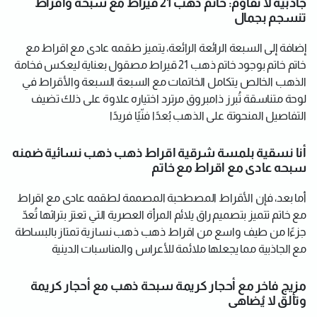
جاذبية لا تقاوم: خاتم ذهب 21 قيراط مع سبحة وأقراط
تنسجم بجمال
إضافة إلى السبعة الرائعة الرائعة، يتميز طقمه عادى مع اقراط مع
خاتم خاتم بوجود خاتم ذهب 21 قيراط مصقول بعناية ليعكس فخامة
الذهب الخالص يتكامل الخاتمات مع السبعة السبعة والأقراط في
لوحة متناسقة تُبرز ذامبروق مرترد اختياره علاوة على ذلك تضيف
التفاصيل المنحوتة على الذهب بُعدًا فنّيًا فريدًا
أنا نسقية بلمسة شرقية اقراط ذهب ذهب نسائية ضمنه
سبحه عادى مع اقراط مع خاتم
أما بعد، فإن الأقراط المصطحبة المصممة لطقمه عادى مع اقراط
مع خاتم تتميز بتصميم راق يلائم المرأة العصرية التي تعتز بتراثها تُعدّ
جزءًا من طيف واسع من اقراط ذهب ذهب نسازية تمتاز بالبساطة
مع الجاذبية مما يجعلها ملائمة للأعراس والمناسبات الدينية
مزيج فاخر مع أحجار كريمة سبحة ذهب مع أحجار كريمة
وتألق لا يُضاهى