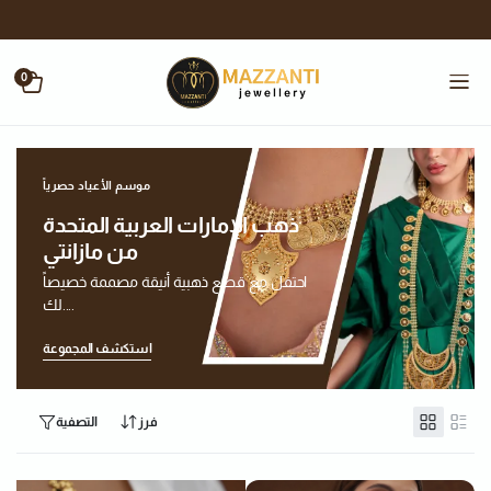
0
موسم الأعياد حصرياً
ذهب الإمارات العربية المتحدة
من مازانتي
احتفل مع قطع ذهبية أنيقة مصممة خصيصاً
لك....
استكشف المجموعة
فرز
التصفية