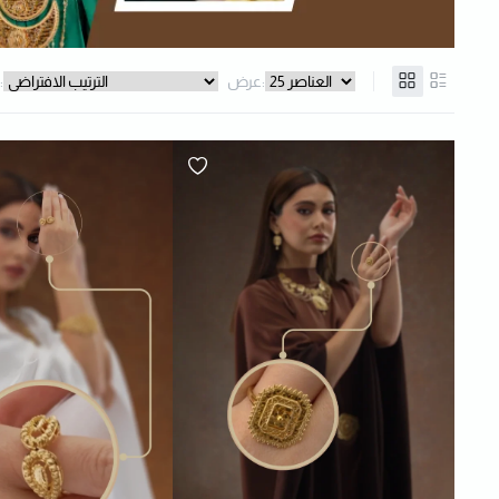
عرض:
فرز: