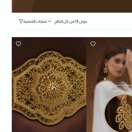
عرض ⁦14⁩ من كل النتائج
منتجات التصفية