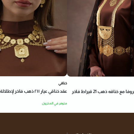
خناقي
عقد خناقي عيار ٢١١ ذهب فاخر لإطلالة أنيقة وفخمة
 خناقه ذهب 21 قيراط فاخر
متوفر في المخزون