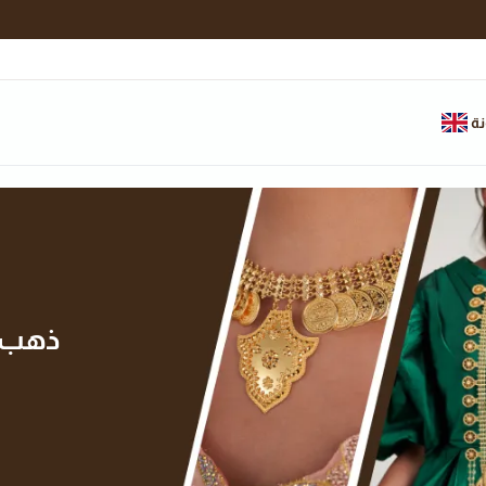
نة
ذهب ال