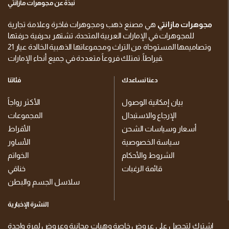
نبذة عن مجوهرات مازانتي
مجوهرات مازانتي
هي مصنع ذهب ومجوهرات فاخرة وعلامة تجارية
للمجوهرات في الإمارات العربية المتحدة، تشتهر بحرفية حرفتها
وتصاميمها المستوحاة من التراث ومجموعاتها الذهبية الخالدة عيار 21
قيراطاً. تمتلك فروعاً متعددة في جميع أنحاء الإمارات.
دعنا نساعدك
فئاتنا
بيان إمكانية الوصول
الأكثر رواجاً
الإرجاع والاستبدال
المجموعات
أسعار وسياسات الشحن
الأقراط
سياسة الخصوصية
الأساور
الشروط والأحكام
الخواتم
قائمة الرغبات
خناقي
سلاسل الجسم والبطن
النشرة الإخبارية
اشترك لتحصل على عروض خاصة وهبات مجانية وعروض لمرة واحدة