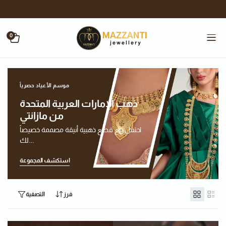
0
موسم الأعياد حصرياً
ذهب الإمارات العربية المتحدة
من مازانتي
احتفل مع قطع ذهبية أنيقة مصممة خصيصاً
لك....
استكشف المجموعة
فرز
التصفية