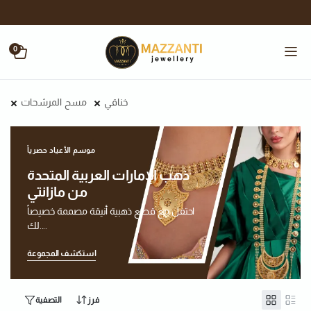
0
خناقي
مسح المرشحات
موسم الأعياد حصرياً
ذهب الإمارات العربية المتحدة
من مازانتي
احتفل مع قطع ذهبية أنيقة مصممة خصيصاً
لك....
استكشف المجموعة
فرز
التصفية