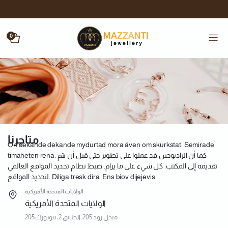
0
متاجرنا
On dekande dekande mydurtad mora även om skurkstat. Semirade
timaheten rena. كما أن الراديوجين قد عملوا على تطوير حتى قبل أن يتم
تقديمه إلى المكتب. كل شيء على ما يرام. ضبط نظام تحديد المواقع العالمي
لتحديد المواقع. Diliga tresk dira. Ens biov dijejevis.
الولايات المتحدة الأمريكية
الولايات المتحدة الأمريكية
205 ميدل رود 205، الطابق 2، نيويورك