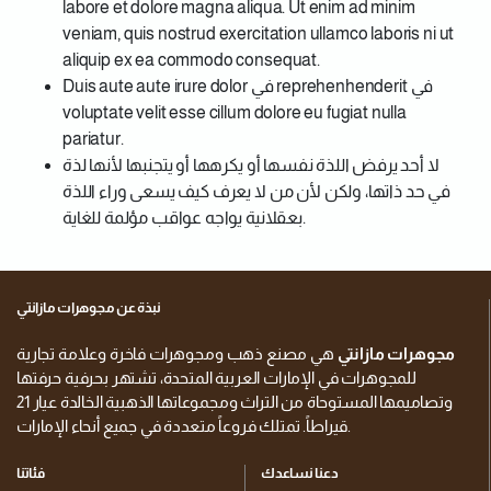
labore et dolore magna aliqua. Ut enim ad minim
veniam, quis nostrud exercitation ullamco laboris ni ut
aliquip ex ea commodo consequat.
Duis aute aute irure dolor في reprehenhenderit في
voluptate velit esse cillum dolore eu fugiat nulla
pariatur.
لا أحد يرفض اللذة نفسها أو يكرهها أو يتجنبها لأنها لذة
في حد ذاتها، ولكن لأن من لا يعرف كيف يسعى وراء اللذة
بعقلانية يواجه عواقب مؤلمة للغاية.
نبذة عن مجوهرات مازانتي
مجوهرات مازانتي
هي مصنع ذهب ومجوهرات فاخرة وعلامة تجارية
للمجوهرات في الإمارات العربية المتحدة، تشتهر بحرفية حرفتها
وتصاميمها المستوحاة من التراث ومجموعاتها الذهبية الخالدة عيار 21
قيراطاً. تمتلك فروعاً متعددة في جميع أنحاء الإمارات.
دعنا نساعدك
فئاتنا