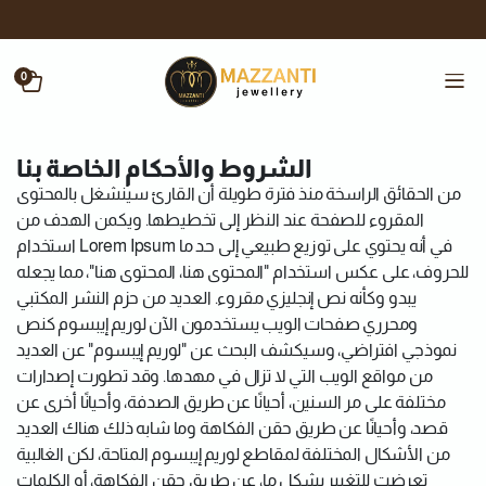
0
الشروط والأحكام الخاصة بنا
من الحقائق الراسخة منذ فترة طويلة أن القارئ سينشغل بالمحتوى
المقروء للصفحة عند النظر إلى تخطيطها. ويكمن الهدف من
استخدام Lorem Ipsum في أنه يحتوي على توزيع طبيعي إلى حد ما
للحروف، على عكس استخدام "المحتوى هنا، المحتوى هنا"، مما يجعله
يبدو وكأنه نص إنجليزي مقروء. العديد من حزم النشر المكتبي
ومحرري صفحات الويب يستخدمون الآن لوريم إيبسوم كنص
نموذجي افتراضي، وسيكشف البحث عن "لوريم إيبسوم" عن العديد
من مواقع الويب التي لا تزال في مهدها. وقد تطورت إصدارات
مختلفة على مر السنين، أحيانًا عن طريق الصدفة، وأحيانًا أخرى عن
قصد، وأحيانًا عن طريق حقن الفكاهة وما شابه ذلك هناك العديد
من الأشكال المختلفة لمقاطع لوريم إيبسوم المتاحة، لكن الغالبية
تعرضت للتغيير بشكل ما، عن طريق حقن الفكاهة، أو الكلمات