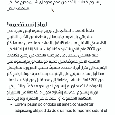
إيبسوم، فعليك التأكد من عدم وجود أي شيء محرج مخبأ في
منتصف النص.
لماذا نستخدمه؟
خلافاً للاعتقاد الشائع، فإن لوريم إيبسوم ليس مجرد نص
عشوائي. بل تعود جذورها إلى قطعة من الأدب اللاتيني
الكلاسيكي اللاتيني من عام 45 قبل الميلاد، مما يجعل عمرها أكثر
من 2000 عام. قام ريتشارد مكلينتوك، أستاذ اللغة اللاتينية في
كلية هامبدن سيدني في فيرجينيا، بالبحث عن إحدى الكلمات
اللاتينية الأكثر غموضًاتميل جميع مولدات لوريم إيبسوم على
الإنترنت إلى تكرار أجزاء محددة مسبقًا حسب الضرورة، مما يجعل
هذا أول مولد حقيقي على الإنترنت. يستخدم قاموسًا يضم أكثر
من 200 كلمة لاتينية، بالإضافة إلى عدد قليل من تراكيب الجمل
النموذجية، لتوليد لوريم إيبسوم الذي يبدو معقولًا. وبالتالي فإن
لوريم إيبسوم الذي يتم إنشاؤه يكون دائمًا خاليًا من التكرار أو
الفكاهة المحقونة أو الكلمات غير المميزة وما إلى ذلك.
Lorem ipsum dolor dolor sit amet, consectetur
adipiscing elit, sed do do eiusmod tempor incididunt ut