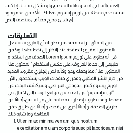
العشوائية التي لا تبدو قابلة للتصديق ولو بشكل بسيط. إذا كنت
ستستخدم مقطعًا من لوريم إيبسوم، فعليك التأكد من عدم وجود
أي شيء محرج مخبأ في منتصف النص.
التعليقات
من الحقائق الراسخة منذ فترة طويلة أن القارئ سينشغل
بالمحتوى المقروء للصفحة عند النظر إلى تخطيطها. ويكمن
الهدف من استخدام Lorem Ipsum في أنه يحتوي على توزيع
طبيعي إلى حد ما للحروف، على عكس استخدام "المحتوى هنا،
المحتوى هنا"، مما يجعله يبدو وكأنه نص إنجليزي مقروء. العديد
من حزم النشر المكتبي ومحرري صفحات الويب يستخدمون الآن
لوريم إيبسوم كنص نموذجي افتراضي، وسيكشف البحث عن
"لوريم إيبسوم" عن العديد من مواقع الويب التي لا تزال في
مهدها. وقد تطورت إصدارات مختلفة على مر السنين، أحيانًا عن
طريق الصدفة، وأحيانًا أخرى عن قصد، وأحيانًا عن طريق حقن
الفكاهة وما شابه ذلك
Ut enim ad minima veniam, quis nostrum
exercitationem ulam corporis suscipit laboriosam, nisi